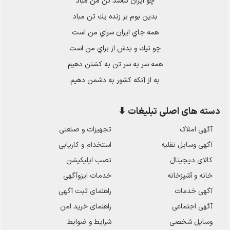
چو ايران نباشد تن من مباد
بدين بوم بر زنده يك تن مباد
همه جاي ايران سراي من است
چو نيك و بدش از براي من است
همه سر به سر تن به كشتن دهيم
به از آنكه كشور به دشمن دهيم
دسته های اصلی تبلیغات ⬇
آگهی املاک
تجهیزات و صنعتی
آگهی وسایل نقلیه
استخدام و کاریابی
کالای دیجیتال
نصب اپلیکیشن
خانه و آشپزخانه
خدمات ایزوآگهی
آگهی خدمات
راهنمای ثبت آگهی
آگهی اجتماعی
راهنمای خرید امن
وسایل شخصی
شرایط و ضوابط