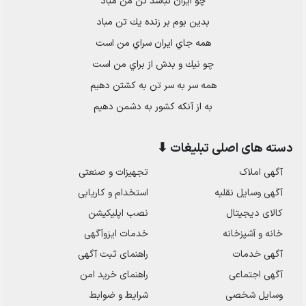
چو ايران نباشد تن من مباد
بدين بوم بر زنده يك تن مباد
همه جاي ايران سراي من است
چو نيك و بدش از براي من است
همه سر به سر تن به كشتن دهيم
به از آنكه كشور به دشمن دهيم
دسته های اصلی تبلیغات ⬇
آگهی املاک
تجهیزات و صنعتی
آگهی وسایل نقلیه
استخدام و کاریابی
کالای دیجیتال
نصب اپلیکیشن
خانه و آشپزخانه
خدمات ایزوآگهی
آگهی خدمات
راهنمای ثبت آگهی
آگهی اجتماعی
راهنمای خرید امن
وسایل شخصی
شرایط و ضوابط