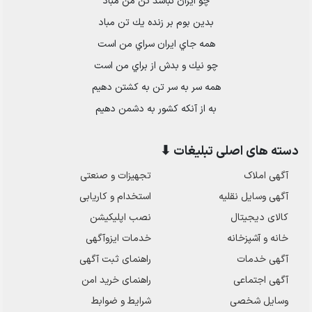
چو ايران نباشد تن من مباد
بدين بوم بر زنده يك تن مباد
همه جاي ايران سراي من است
چو نيك و بدش از براي من است
همه سر به سر تن به كشتن دهيم
به از آنكه كشور به دشمن دهيم
دسته های اصلی تبلیغات ⬇
آگهی املاک
تجهیزات و صنعتی
آگهی وسایل نقلیه
استخدام و کاریابی
کالای دیجیتال
نصب اپلیکیشن
خانه و آشپزخانه
خدمات ایزوآگهی
آگهی خدمات
راهنمای ثبت آگهی
آگهی اجتماعی
راهنمای خرید امن
وسایل شخصی
شرایط و ضوابط