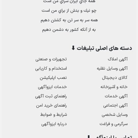
همه جاي ايران سراي من است
چو نيك و بدش از براي من است
همه سر به سر تن به كشتن دهيم
به از آنكه كشور به دشمن دهيم
دسته های اصلی تبلیغات ⬇
آگهی املاک
تجهیزات و صنعتی
آگهی وسایل نقلیه
استخدام و کاریابی
کالای دیجیتال
نصب اپلیکیشن
خانه و آشپزخانه
خدمات ایزوآگهی
آگهی خدمات
راهنمای ثبت آگهی
آگهی اجتماعی
راهنمای خرید امن
وسایل شخصی
شرایط و ضوابط
سرگرمی و فراغت
درباره ایزوآگهی