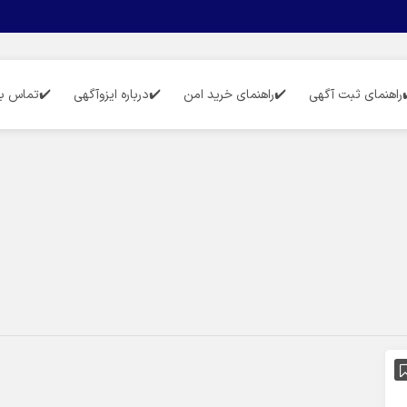
راهنمای ثبت آگهی
✔️راهنمای خرید امن
✔️درباره ایزوآگهی
✔️تماس با