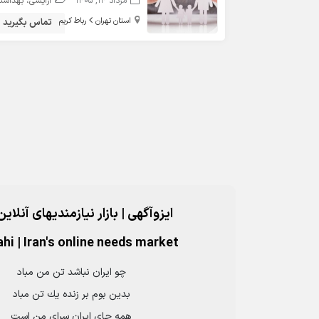
مرداد 14, 1405
آرایشی، بهداشتی، درم
استان تهران
رباط کریم
تماس بگیرید
ایزوآگهی | بازار نیازمندیهای آنلاین
ahi
|
Iran's online needs market
چو ايران نباشد تن من مباد
بدين بوم بر زنده يك تن مباد
همه جاي ايران سراي من است