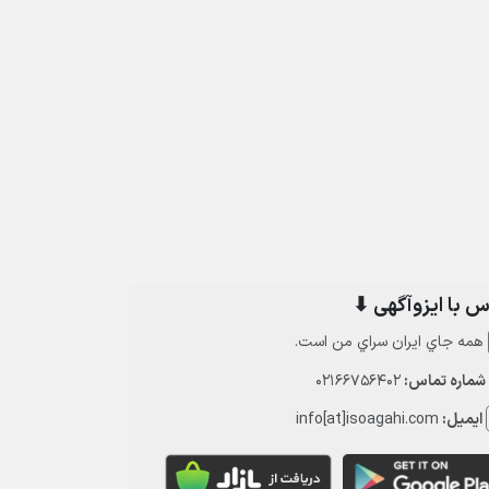
س با ایزوآگهی ⬇
همه جاي ايران سراي من است.
شماره تماس:
02166756402
ایمیل:
info[at]isoagahi.com