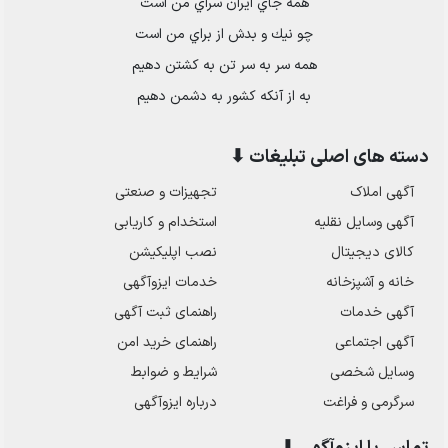
همه جاي ايران سراي من است
چو نيك و بدش از براي من است
همه سر به سر تن به كشتن دهيم
به از آنكه كشور به دشمن دهيم
دسته های اصلی تبلیغات ⬇
آگهی املاک
تجهیزات و صنعتی
آگهی وسایل نقلیه
استخدام و کاریابی
کالای دیجیتال
نصب اپلیکیشن
خانه و آشپزخانه
خدمات ایزوآگهی
آگهی خدمات
راهنمای ثبت آگهی
آگهی اجتماعی
راهنمای خرید امن
وسایل شخصی
شرایط و ضوابط
سرگرمی و فراغت
درباره ایزوآگهی