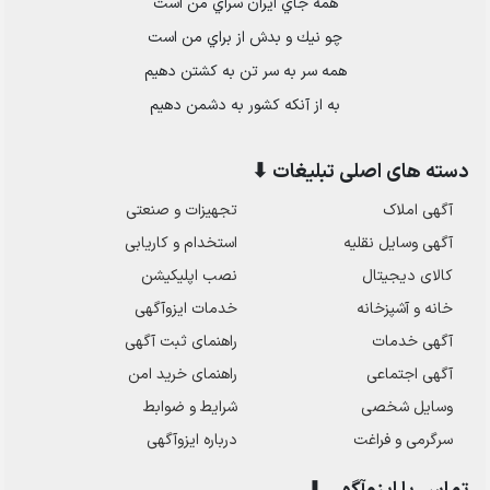
همه جاي ايران سراي من است
چو نيك و بدش از براي من است
همه سر به سر تن به كشتن دهيم
به از آنكه كشور به دشمن دهيم
دسته های اصلی تبلیغات ⬇
آگهی املاک
تجهیزات و صنعتی
آگهی وسایل نقلیه
استخدام و کاریابی
کالای دیجیتال
نصب اپلیکیشن
خانه و آشپزخانه
خدمات ایزوآگهی
آگهی خدمات
راهنمای ثبت آگهی
آگهی اجتماعی
راهنمای خرید امن
وسایل شخصی
شرایط و ضوابط
سرگرمی و فراغت
درباره ایزوآگهی